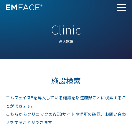
Clinic
Top
導入施設
About
Q&A
施設検索
Clinic
エムフェイス®を導入している施設を都道府県ごとに検索するこ
とができます。
Contact
こちらからクリニックのWEBサイトや場所の確認、お問い合わ
せをすることができます。